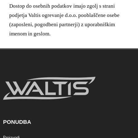
Dostop do osebnih podatkov imajo zgolj s strani
podjetja Valtis ogrevanje d.o.o. pooblaščene osebe
(zaposleni, pogodbeni partnerji) z uporabniškim
imenom in geslom.
PONUDBA
Proizvodi