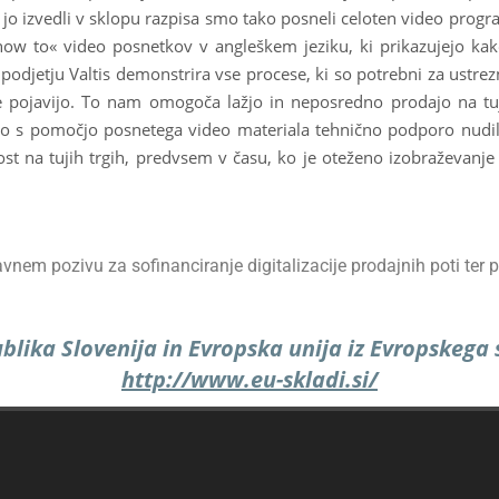
o jo izvedli v sklopu razpisa smo tako posneli celoten video prog
»how to« video posnetkov v angleškem jeziku, ki prikazujejo kak
odjetju Valtis demonstrira vse procese, ki so potrebni za ustrez
 pojavijo. To nam omogoča lažjo in neposredno prodajo na tujih
o s pomočjo posnetega video materiala tehnično podporo nudili
 na tujih trgih, predvsem v času, ko je oteženo izobraževanje s
avnem pozivu za sofinanciranje digitalizacije prodajnih poti ter 
lika Slovenija in Evropska unija iz Evropskega 
http://www.eu-skladi.si/