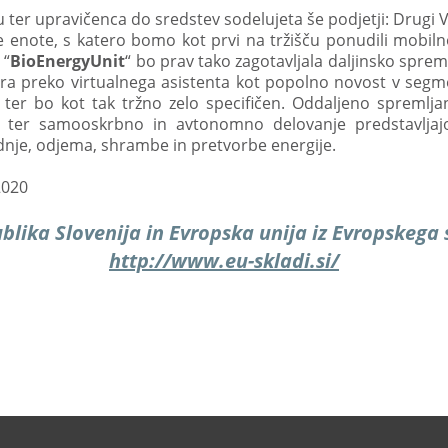
u ter upravičenca do sredstev sodelujeta še podjetji: Drugi V
 enote, s katero bomo kot prvi na tržišču ponudili mobil
 “
BioEnergyUnit
“
bo prav tako zagotavljala daljinsko sprem
a preko virtualnega asistenta kot popolno novost v segme
ter bo kot tak tržno zelo specifičen. Oddaljeno spremlja
j ter samooskrbno in avtonomno delovanje predstavljajo 
odnje, odjema, shrambe in pretvorbe energije.
2020
lika Slovenija in Evropska unija iz Evropskega 
http://www.eu-skladi.si/