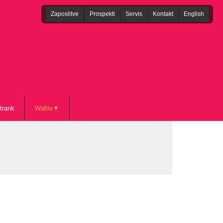
Zaposlitve
Prospekti
Servis
Kontakt
English
trank
Waltis