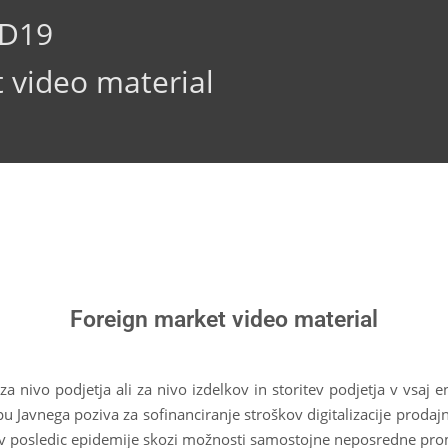
ID19
 video material
Foreign market video material
a nivo podjetja ali za nivo izdelkov in storitev podjetja v vsaj 
u Javnega poziva za sofinanciranje stroškov digitalizacije prodajni
itev posledic epidemije skozi možnosti samostojne neposredne prom