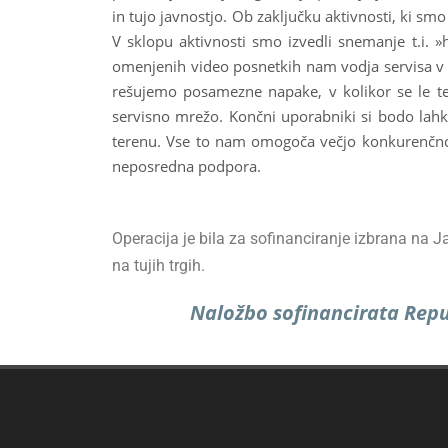
in tujo javnostjo. Ob zaključku aktivnosti, ki sm
V sklopu aktivnosti smo izvedli snemanje t.i. 
omenjenih video posnetkih nam vodja servisa v p
rešujemo posamezne napake, v kolikor se le te
servisno mrežo. Končni uporabniki si bodo lahk
terenu. Vse to nam omogoča večjo konkurenčnost
neposredna podpora.
Operacija je bila za sofinanciranje izbrana na J
na tujih trgih.
Naložbo sofinancirata Repub