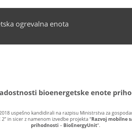
tska ogrevalna enota
dostnosti bioenergetske enote priho
u 2018 uspešno kandidirali na razpisu Ministrstva za gospo
 in sicer z namenom izvedbe projekta “
Razvoj mobilne 
prihodnosti
–
BioEnergyUnit
“.