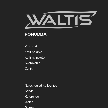
PONUDBA
Proizvodi
Kotli na drva
Kotli na pelete
Svetovanje
Cenik
Naroči ogled kotlovnice
Servis
Reference
Waltis
Razvoj