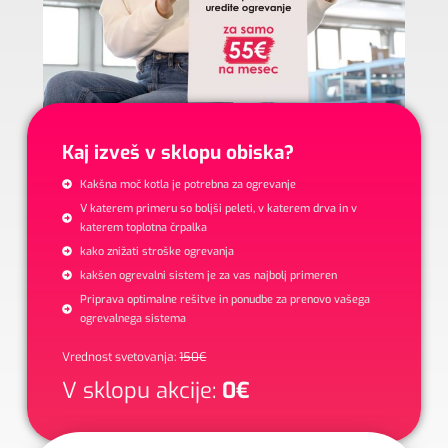
Kaj izveš v sklopu obiska?
Kakšna moč kotla je potrebna za ogrevanje
V katerem primeru so boljši peleti, v katerem drva in v
katerem toplotna črpalka
kako znižati stroške ogrevanja
kakšen ogrevalni sistem je za vas najbolj primeren
Priprava optimalne rešitve in ponudbe za prenovo vašega
ogrevalnega sistema
Vrednost svetovanja:
150€
V sklopu akcije:
0€